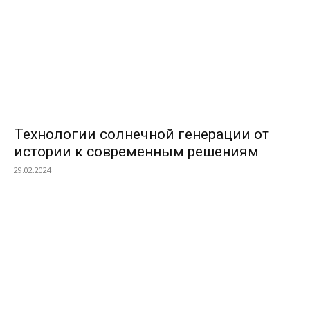
Технологии солнечной генерации от
истории к современным решениям
29.02.2024
ПОПУЛЯРНЫЕ КАТЕГОРИИ
Ландшафтный дизайн и земляные работы
468
Дизайн интерьера
418
Сантехника
380
Мебель
380