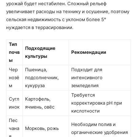
урожай будет нестабилен. Сложный рельеф
увеличивает расходы на технику и осушение, поэтому
сельская недвижимость с уклоном более 5°
нуждается в террасировании.
Тип
Подходящие
почв
Рекомендации
культуры
ы
Чер
Пшеница,
Подходит для
нозё
подсолнечник,
интенсивного
м
кукуруза
земледелия
Требуется
Сугл
Картофель,
корректировка pH при
инок
ячмень, овёс
кислотности
Пес
Необходим полив и
чана
Морковь, рожь
органические удобрения
я