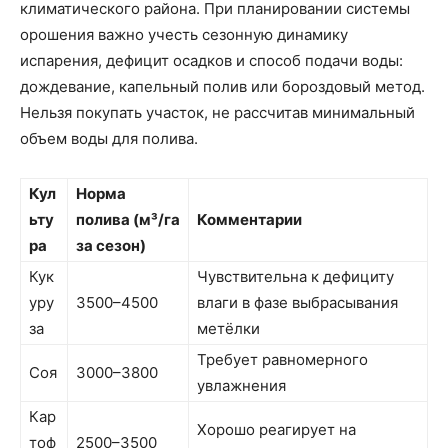
климатического района. При планировании системы
орошения важно учесть сезонную динамику
испарения, дефицит осадков и способ подачи воды:
дождевание, капельный полив или бороздовый метод.
Нельзя покупать участок, не рассчитав минимальный
объем воды для полива.
Кул
Норма
ьту
полива (м³/га
Комментарии
ра
за сезон)
Кук
Чувствительна к дефициту
уру
3500–4500
влаги в фазе выбрасывания
за
метёлки
Требует равномерного
Соя
3000–3800
увлажнения
Кар
Хорошо реагирует на
тоф
2500–3500