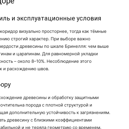
доре
тиль и эксплуатационные условия
т коридор визуально просторнее, тогда как тёмные
ению строгий характер. При выборе важно
 твердости древесины по шкале Бринелля: чем выше
ятинам и царапинам. Для равномерной укладки
ность – около 8–10%. Несоблюдение этого
к и расхождению швов.
бору
схождение древесины и обработку защитными
очтительна порода с плотной структурой и
ая дополнительную устойчивость к загрязнениям.
ать древесину с близкими коэффициентами
табильной и не теряла геометрию со временем.