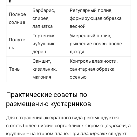
а
Барбарис,
Регулярный полив,
Полное
спирея,
формирующая обрезка
солнце
лапчатка
весной
Гортензия,
Умеренный полив,
Полуте
чубушник,
рыхление почвы после
нь
дерен
дождя
Самшит,
Контроль влажности,
Тень
кизильник,
санитарная обрезка
магония
осенью
Практические советы по
размещению кустарников
Для сохранения аккуратного вида рекомендуется
сажать более низкие сорта ближе к кромке
дорожки
, а
крупные – на втором плане. При
планировке
следует