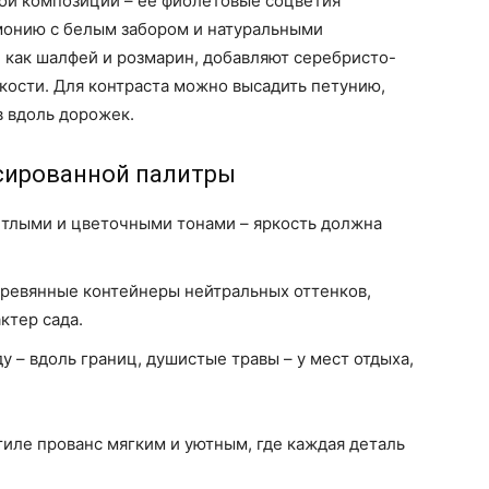
вой композиции – её фиолетовые соцветия
монию с белым забором и натуральными
 как шалфей и розмарин, добавляют серебристо-
кости. Для контраста можно высадить петунию,
в вдоль дорожек.
сированной палитры
тлыми и цветочными тонами – яркость должна
еревянные контейнеры нейтральных оттенков,
ктер сада.
у – вдоль границ, душистые травы – у мест отдыха,
тиле прованс мягким и уютным, где каждая деталь