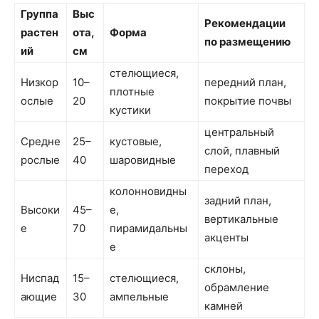
Группа
Выс
Рекомендации
растен
ота,
Форма
по размещению
ий
см
стелющиеся,
Низкор
10–
передний план,
плотные
ослые
20
покрытие почвы
кустики
центральный
Средне
25–
кустовые,
слой, плавный
рослые
40
шаровидные
переход
колонновидны
задний план,
Высоки
45–
е,
вертикальные
е
70
пирамидальны
акценты
е
склоны,
Ниспад
15–
стелющиеся,
обрамление
ающие
30
ампельные
камней