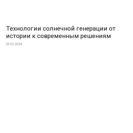
Технологии солнечной генерации от
истории к современным решениям
29.02.2024
ПОПУЛЯРНЫЕ КАТЕГОРИИ
Ландшафтный дизайн и земляные работы
471
Дизайн интерьера
419
Мебель
383
Сантехника
380
Различные услуги
373
Дерево и столярные работы
363
Бытовая техника
362