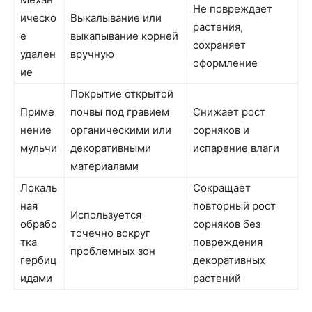
Не повреждает
ическо
Выкалывание или
растения,
е
выкапывание корней
сохраняет
удален
вручную
оформление
ие
Покрытие открытой
Приме
почвы под гравием
Снижает рост
нение
органическими или
сорняков и
мульчи
декоративными
испарение влаги
материалами
Локаль
Сокращает
ная
повторный рост
Используется
обрабо
сорняков без
точечно вокруг
тка
повреждения
проблемных зон
гербиц
декоративных
идами
растений