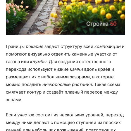
Границы
рокария
задают структуру всей
композиции
и
помогают визуально отделить каменные участки от
газона или
клумбы
. Для создания естественного
перехода используют низкие
камни
вдоль краёв и
размещают их с небольшими зазорами, в которые
можно посадить
низкорослые растения
. Такая схема
смягчает контур и создаёт плавный переход между
зонами.
Если
участок
состоит из нескольких уровней, переход
между ними делают с помощью ступеней из плоских
камней или небольших возвышений, повторяющих