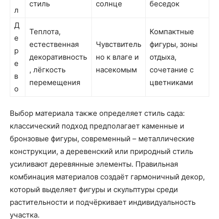
стиль
солнце
беседок
л
Д
Теплота,
Компактные
е
естественная
Чувствитель
фигуры, зоны
р
декоративность
но к влаге и
отдыха,
е
, лёгкость
насекомым
сочетание с
в
перемещения
цветниками
о
Выбор материала также определяет стиль сада:
классический подход предполагает каменные и
бронзовые фигуры, современный – металлические
конструкции, а деревенский или природный стиль
усиливают деревянные элементы. Правильная
комбинация материалов создаёт гармоничный декор,
который выделяет фигуры и скульптуры среди
растительности и подчёркивает индивидуальность
участка.