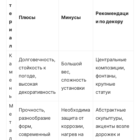
т
е
Рекомендаци
Плюсы
Минусы
р
и по декору
и
а
л
К
Долговечность,
Центральные
а
Большой
стойкость к
композиции,
м
вес,
погоде,
фонтаны,
е
сложность
высокая
крупные
н
установки
декоративность
статуи
ь
М
Прочность,
Необходима
Абстрактные
е
разнообразие
защита от
скульптуры,
т
форм,
коррозии,
акценты возле
а
современный
нагрев на
дорожек и
л