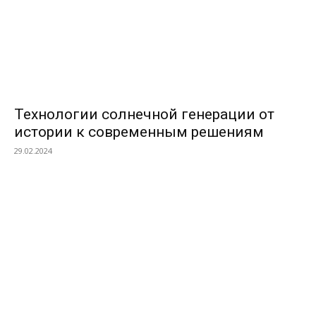
Технологии солнечной генерации от
истории к современным решениям
29.02.2024
ПОПУЛЯРНЫЕ КАТЕГОРИИ
Ландшафтный дизайн и земляные работы
468
Дизайн интерьера
418
Мебель
382
Сантехника
380
Различные услуги
372