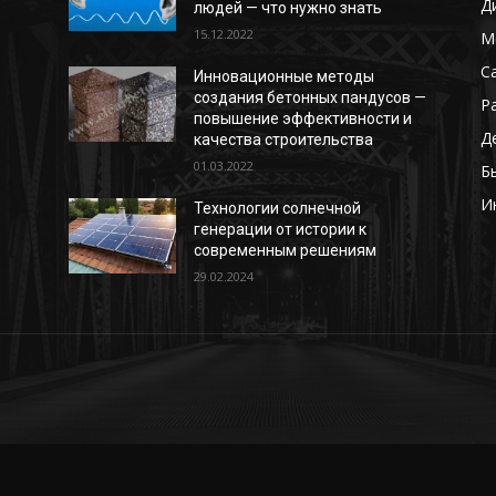
Д
людей — что нужно знать
15.12.2022
М
С
Инновационные методы
создания бетонных пандусов —
Р
повышение эффективности и
Д
качества строительства
01.03.2022
Б
И
Технологии солнечной
генерации от истории к
современным решениям
29.02.2024