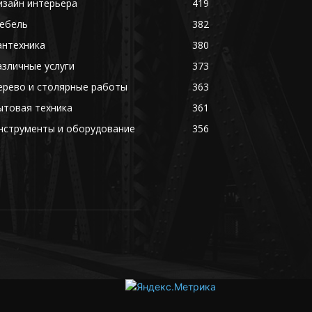
изайн интерьера
419
ебель
382
антехника
380
азличные услуги
373
ерево и столярные работы
363
ытовая техника
361
нструменты и оборудование
356