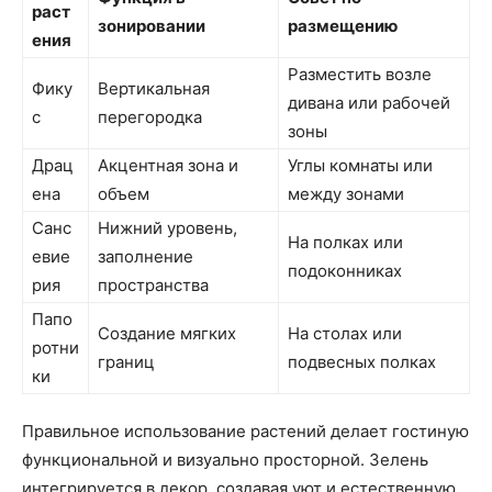
раст
зонировании
размещению
ения
Разместить возле
Фику
Вертикальная
дивана или рабочей
с
перегородка
зоны
Драц
Акцентная зона и
Углы комнаты или
ена
объем
между зонами
Санс
Нижний уровень,
На полках или
евие
заполнение
подоконниках
рия
пространства
Папо
Создание мягких
На столах или
ротни
границ
подвесных полках
ки
Правильное использование растений делает гостиную
функциональной и визуально просторной. Зелень
интегрируется в декор, создавая уют и естественную