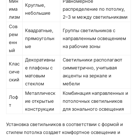
Мин
Равномерное
Круглые,
има
распределение по потолку,
небольшие
лизм
2–3 м между светильниками
Сов
Квадратные,
Группы светильников с
рем
прямоугольн
направленным освещением
енн
ые
на рабочие зоны
ый
Декоративны
Светильники располагают
Клас
е плафоны с
симметрично, учитывая
сиче
матовым
акценты на зеркале и
ский
стеклом
мебели
Металлическ
Комбинация направленных и
Лоф
ие открытые
потолочных светильников
т
конструкции
для зонального освещения
Установка светильников в соответствии с формой и
стилем потолка создает комфортное освещение и