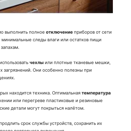
мо выполнить полное
отключение
приборов от сети
е минимальные следы влаги или остатков пищи
 запахам.
 использовать
чехлы
или плотные тканевые мешки,
х загрязнений. Они особенно полезны при
щениях.
орых находится техника. Оптимальная
температура
ижении или перегреве пластиковые и резиновые
ские детали могут покрыться налётом.
родлить срок службы устройств, сохранить их
 после повторного включения.