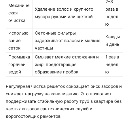
2–3
Механиче
Удаление волос и крупного
раза в
ская
мусора руками или щеткой
недел
очистка
ю
Использо
Сеточные фильтры
Кажды
вание
задерживают волосы и мелкие
й день
сеток
частицы
Промывка
Смывает мелкие отложения и
1 раз в
горячей
жир, предотвращая
недел
водой
образование пробок
ю
Регулярная чистка решеток сокращает риск засоров и
снижает нагрузку на канализацию. Это позволяет
поддерживать стабильную работу труб в квартире без
частых вызовов сантехнических служб и
дорогостоящих ремонтов.