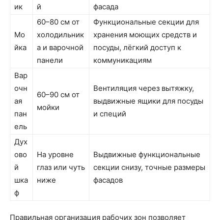
ик
й
фасада
60–80 см от
Функциональные секции для
Мо
холодильник
хранения моющих средств и
йка
а и варочной
посуды, лёгкий доступ к
панели
коммуникациям
Вар
очн
Вентиляция через вытяжку,
60–90 см от
ая
выдвижные ящики для посуды
мойки
пан
и специй
ель
Дух
ово
На уровне
Выдвижные функциональные
й
глаз или чуть
секции снизу, точные размеры
шка
ниже
фасадов
ф
Правильная организация рабочих зон позволяет