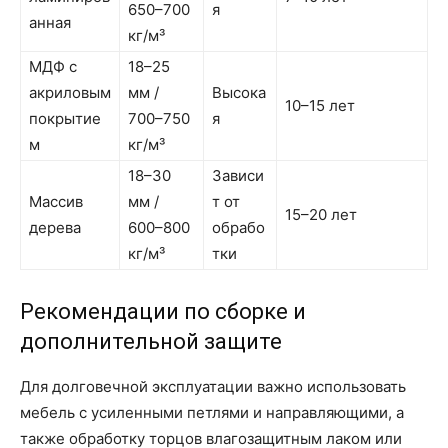
650–700
я
анная
кг/м³
МДФ с
18–25
акриловым
мм /
Высока
10–15 лет
покрытие
700–750
я
м
кг/м³
18–30
Зависи
Массив
мм /
т от
15–20 лет
дерева
600–800
обрабо
кг/м³
тки
Рекомендации по сборке и
дополнительной защите
Для долговечной эксплуатации важно использовать
мебель с усиленными петлями и направляющими, а
также обработку торцов влагозащитным лаком или