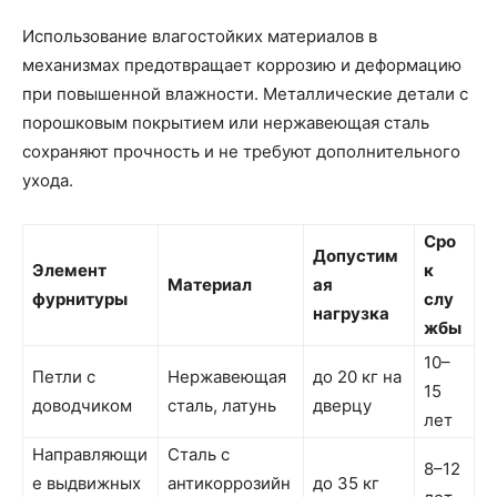
Использование влагостойких материалов в
механизмах предотвращает коррозию и деформацию
при повышенной влажности. Металлические детали с
порошковым покрытием или нержавеющая сталь
сохраняют прочность и не требуют дополнительного
ухода.
Сро
Допустим
Элемент
к
Материал
ая
фурнитуры
слу
нагрузка
жбы
10–
Петли с
Нержавеющая
до 20 кг на
15
доводчиком
сталь, латунь
дверцу
лет
Направляющи
Сталь с
8–12
е выдвижных
антикоррозийн
до 35 кг