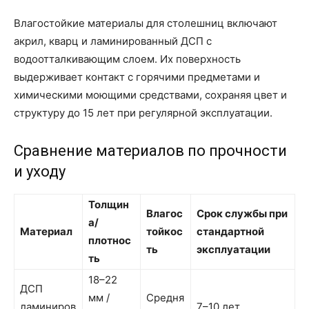
Влагостойкие материалы для столешниц включают
акрил, кварц и ламинированный ДСП с
водоотталкивающим слоем. Их поверхность
выдерживает контакт с горячими предметами и
химическими моющими средствами, сохраняя цвет и
структуру до 15 лет при регулярной эксплуатации.
Сравнение материалов по прочности
и уходу
Толщин
Влагос
Срок службы при
а/
Материал
тойкос
стандартной
плотнос
ть
эксплуатации
ть
18–22
ДСП
мм /
Средня
ламиниров
7–10 лет