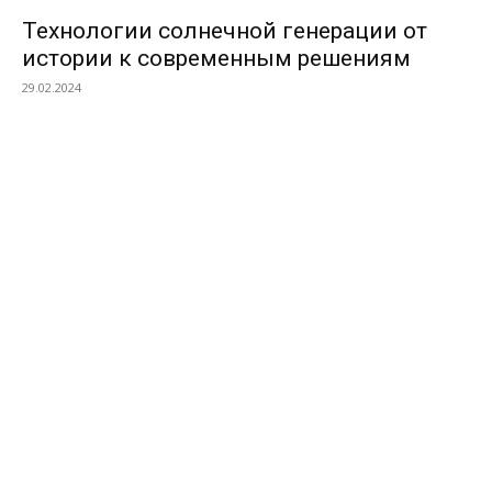
Технологии солнечной генерации от
истории к современным решениям
29.02.2024
ПОПУЛЯРНЫЕ КАТЕГОРИИ
Ландшафтный дизайн и земляные работы
468
Дизайн интерьера
418
Мебель
382
Сантехника
380
Различные услуги
372
Дерево и столярные работы
359
Бытовая техника
358
Инструменты и оборудование
356