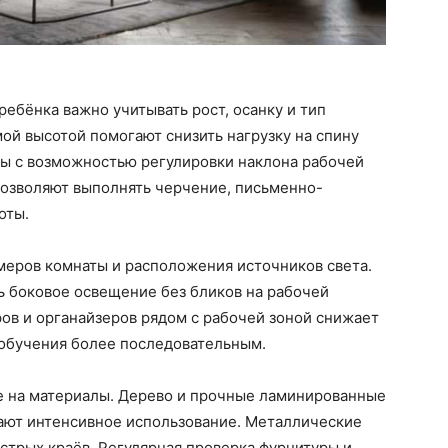
ребёнка важно учитывать рост, осанку и тип
мой высотой помогают снизить нагрузку на спину
лы с возможностью регулировки наклона рабочей
озволяют выполнять черчение, письменно-
оты.
меров комнаты и расположения источников света.
ь боковое освещение без бликов на рабочей
ов и органайзеров рядом с рабочей зоной снижает
обучения более последовательным.
е на материалы. Дерево и прочные ламинированные
ают интенсивное использование. Металлические
стрых краёв. Регулярная проверка фурнитуры и