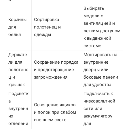
Выбирать
модели с
Корзины
Сортировка
вентиляцией и
для
полотенец и
легким доступом
белья
одежды
к выдвижной
системе
Держате
Монтировать на
ли для
Сохранение порядка
внутренние
полотене
и предотвращение
дверцы или
ц и
загромождения
боковые панели
крышек
для удобства
Подсветк
Подключать к
а
низковольтной
Освещение ящиков
внутренн
сети или
и полок при слабом
их
аккумулятору
внешнем свете
отделени
для