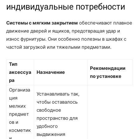
индивидуальные потребности
Системы с мягким закрытием
обеспечивают плавное
движение дверей и ящиков, предотвращая удар и
износ фурнитуры. Они особенно полезны в шкафах с
частой загрузкой или тяжелыми предметами.
Тип
Рекомендации
аксессуа
Назначение
по установке
ра
Организа
Устанавливать так,
ция
чтобы оставалось
мелких
свободное
предмет
пространство для
ов и
удобного
косметик
выдвижения
и