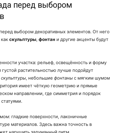
сада перед выбором
в
 перед выбором декоративных элементов. От него
 как
скульптуры
,
фонтан
и другие акценты будут
енности участка: рельеф, освещённость и форму
и густой растительностью лучше подойдут
е
скульптуры
, небольшие
фонтаны
с мягким шумом
рритория имеет чёткую геометрию и прямые
еском направлении, где симметрия и порядок
статуями.
мом: гладкие поверхности, лаконичные
туре материалов. Здесь важна точность в
ожет нарушить задуманный ритм.