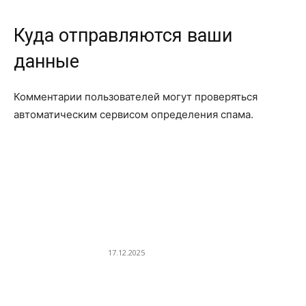
Куда отправляются ваши
данные
Комментарии пользователей могут проверяться
автоматическим сервисом определения спама.
ВЫБОР РЕДАКТОРОВ
Что делать, если духовой
шкаф не включается
после чистки
17.12.2025
Прихожая с системой
хранения в стенах — как