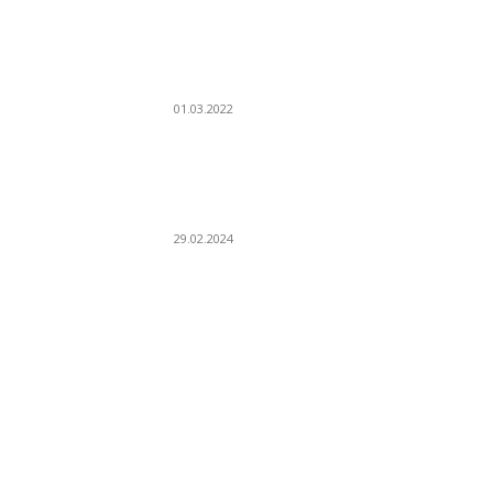
пандусов — повышение
эффективности и
качества строительства
01.03.2022
Технологии солнечной
генерации от истории к
современным решениям
29.02.2024
ПОПУЛЯРНЫЕ КАТЕГОРИИ
Ландшафтный дизайн и земляные работы
468
Дизайн интерьера
418
Мебель
382
Сантехника
380
Различные услуги
372